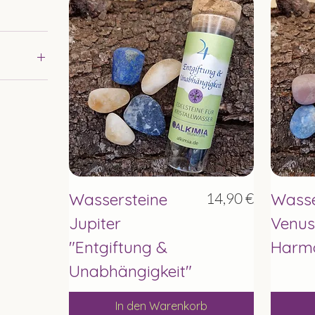
Schnellansicht
Preis
Wassersteine
14,90 €
Wasse
Jupiter
Venus
"Entgiftung &
Harmo
Unabhängigkeit"
In den Warenkorb