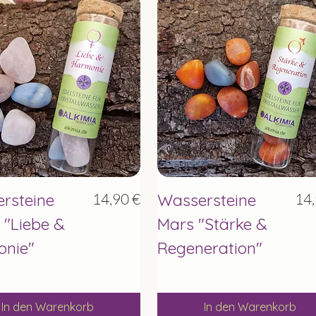
Schnellansicht
Schnellansicht
Preis
Pre
rsteine
14,90 €
Wassersteine
14,
 "Liebe &
Mars "Stärke &
nie"
Regeneration"
In den Warenkorb
In den Warenkorb