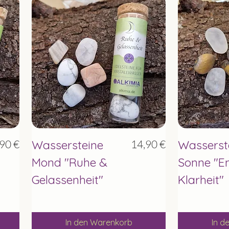
Schnellansicht
Sc
is
Preis
90 €
Wassersteine
14,90 €
Wasserst
Mond "Ruhe &
Sonne "E
Gelassenheit"
Klarheit"
In den Warenkorb
In d