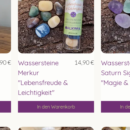
Schnellansicht
Sc
is
Preis
90 €
Wassersteine
14,90 €
Wasserst
Merkur
Saturn Si
"Lebensfreude &
"Magie & 
Leichtigkeit"
In den Warenkorb
In d