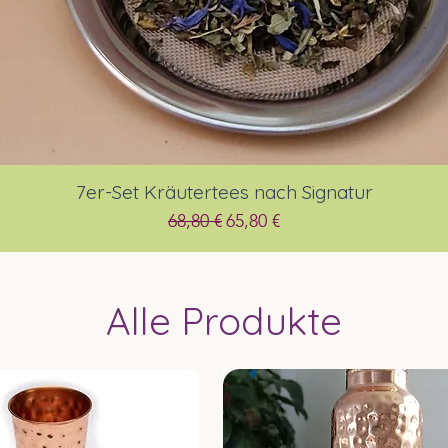
7er-Set Kräutertees nach Signatur
Schnellansicht
Standardpreis
Sale-Preis
68,80 €
65,80 €
Alle Produkte