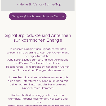
– Heike B., Venus/Sonne-Typ
Neugierig? Mach unser Signatur-Quiz
Signaturprodukte sind Antennen
zur kosmischen Energie
In unseren einzigartigen Signaturprodukten
spiegelt sich das uralte Wissen der Alchemie und
der Signaturenlehre.
Jede Essenz, jedes Symbol und jede Verbindung
aus Pflanze, Metall oder Kristall ist ein
Resonanzfeld – eine Brücke zwischen den Kräften
der Natur und den Energien des Kosmos.
Unsere Produkte wirken wie feine Antennen, die
dich dabei unterstützen, wieder in Einklang mit
deiner wahren Natur und der Harmonie des
Universums zu kommen.
Konkret heißt das: spagyrische Essenzen,
Aromaöle, Räuchermischungen, Heilsteine und
mehr
– jedes Produkt abgestimmt auf deine persönliche